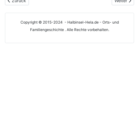
Vorheriger Beitrag: Friedhof der Heimatlosen
Nächster Be
Zurück
Weiter
Copyright © 2015-2024 - Halbinsel-Hela.de - Orts- und
Familiengeschichte . Alle Rechte vorbehalten.