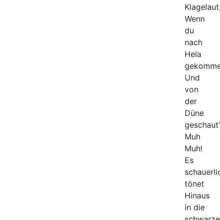
Klagelaut
Wenn
du
nach
Hela
gekomm
Und
von
der
Düne
geschaut
Muh
Muh!
Es
schauerli
tönet
Hinaus
in die
schwarze